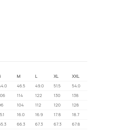
S
M
L
XL
XXL
44.0
46.5
49.0
51.5
54.0
106
114
122
130
138
96
104
112
120
128
5.1
16.0
16.9
17.8
18.7
65.3
66.3
67.3
67.3
67.8