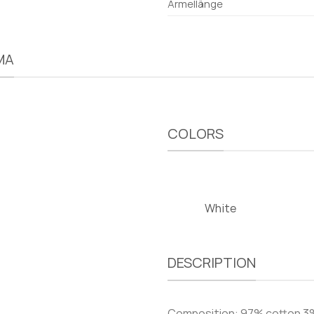
Ärmellänge
MA
COLORS
White
DESCRIPTION
Composition: 97% cotton 3%