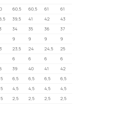
0
60,5
60,5
61
61
8,5
39,5
41
42
43
3
34
35
36
37
9
9
9
9
3
23,5
24
24,5
25
6
6
6
6
8
39
40
41
42
,5
6,5
6,5
6,5
6,5
,5
4,5
4,5
4,5
4,5
,5
2,5
2,5
2,5
2,5