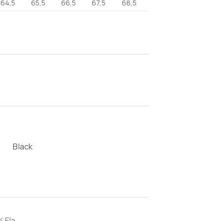
64,5
65,5
66,5
67,5
68,5
Black
 Ela