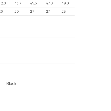
42.0
43.7
45.5
47.0
49.0
26
26
27
27
28
Black