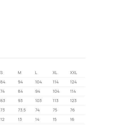
S
M
L
XL
XXL
84
94
104
114
124
74
84
94
104
114
83
93
103
113
123
73
73,5
74
75
76
12
13
14
15
16