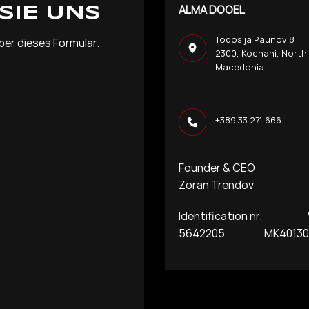
ALMA DOOEL
SIE UNS
Todosija Paunov 8
ber dieses Formular.
2300, Kochani, North
Macedonia
+389 33 271 666
Founder & CEO
Zoran Trendov
Identification nr. VA
5642205 MK401300