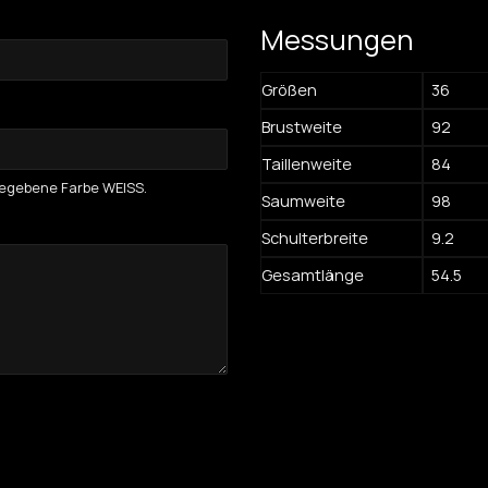
Messungen
Größen
36
Brustweite
92
Taillenweite
84
ngegebene Farbe WEISS.
Saumweite
98
Schulterbreite
9.2
Gesamtlänge
54.5