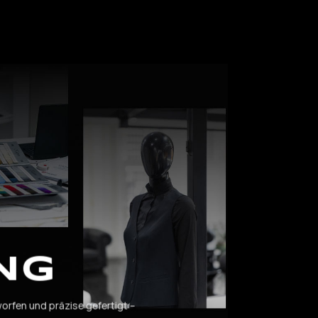
NG
worfen und präzise gefertigt –