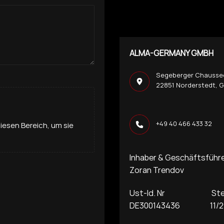
ALMA-GERMANY GMBH
Segeberger Chausse
22851 Norderstedt, 
+49 40 466 433 32
diesen Bereich, um sie
Inhaber & Geschäftsführ
Zoran Trendov
Ust-Id. Nr Steue
DE300143436 11/29