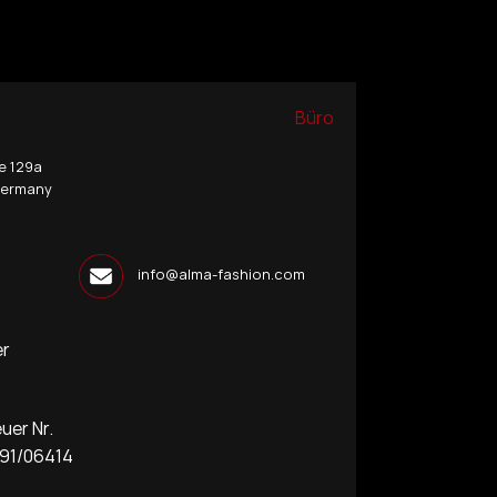
Büro
e 129a
Germany
info@alma-fashion.com
er
r Nr.
1/06414