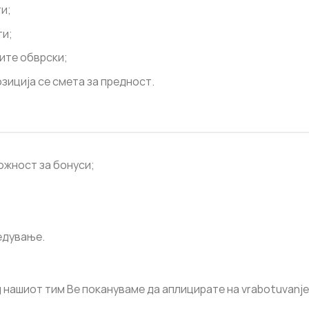
и;
ти;
ите обврски;
зиција се смета за предност.
ожност за бонуси;
едување.
д нашиот тим Ве покануваме да аплицирате на
vrabotuvanj