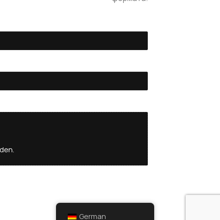
aden.
German