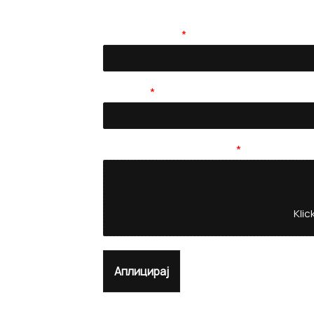
Име и презиме
*
Е-пошта
*
Прикачете го вашето CV
*
Klic
Аплицирај