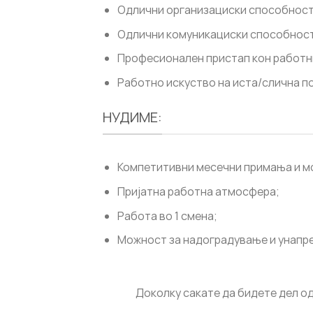
Одлични организациски способност
Одлични комуникациски способнос
Професионален пристап кон работн
Работно искуство на иста/слична по
НУДИМЕ:
Компетитивни месечни примања и м
Пријатна работна атмосфера;
Работа во 1 смена;
Можност за надоградување и унапр
Доколку сакате да бидете дел о